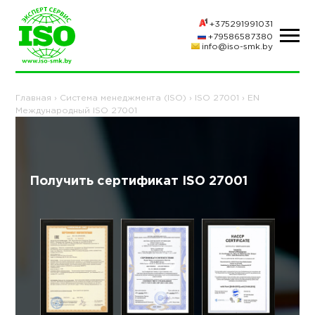
+375291991031
+79586587380
info@iso-smk.by
Главная
›
Система менеджмента (ISO)
›
ISO 27001
›
EN
Международный ISO 27001
Получить сертификат ISO 27001