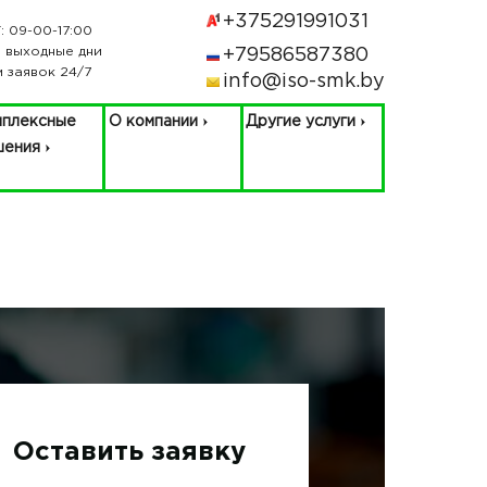
+375291991031
: 09-00-17:00
: выходные дни
+79586587380
 заявок 24/7
info@iso-smk.by
плексные
О компании
Другие услуги
шения
Оставить заявку