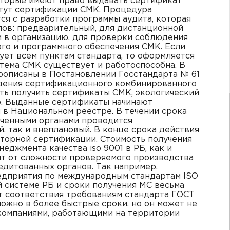
оторые имеют право выдавать сертификат
титут сертификации СМК. Процедура
ся с разработки программы аудита, которая
пов: предварительный, для дистанционной
м в организацию, для проверки соблюдения
ого и программного обеспечения СМК. Если
ует всем пунктам стандарта, то оформляется
тема СМК существует и работоспособна. В
рописаны в Постановлении Госстандарта № 61
ведения сертификационного комбинированного
ть получить сертификаты СМК, экологический
о. Выданные сертификаты начинают
 в Национальном реестре. В течении срока
моченными органами проводится
, так и внеплановый. В конце срока действия
вторной сертификации. Стоимость получения
еджмента качества iso 9001 в РБ, как и
ит от сложности проверяемого производства
едитованных органов. Так например,
дприятия по международным стандартам ISO
й системе РБ и сроки получения МС весьма
т соответствия требованиям стандарта ГОСТ
можно в более быстрые сроки, но он может не
компаниями, работающими на территории