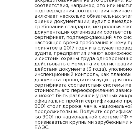
аккредитованными на это органами, к
соответствия, например, это или инс
подтверждения соответствия начинает
включает несколько обязательных эта
оценки документации; аудит с выездо
требований стандарта, метрологическ
документация организации соответств
сертификат, подтверждающий, что сис
настоящее время требования к нему п
принятое в 2017 году и в случае про
аудита, предприятия имеют возможнос
и системы охраны труда одновременн
действовать с момента их регистрации
действия документа (3 года), уполно
инспекционный контроль, как плановый
документа, проводиться аудит, для по
сертификата соответствия системы мен
стоимость его переоформления, завис
и может быть различной у разных аккр
официально пройти сертификацию пре
9001 стоит дороже, чем в национально
продолжительны. Получить сертифика
iso 9001 по национальной системе РФ 
признаваться крупными зарубежными 
ЕАЭС.